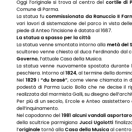
Oggi l’originale si trova al centro del
cortile di
Comune di Parma.
La statua fu
commissionata da Ranuccio II Far
vari lavori di sistemazione del parco in vista dell
piede di Anteo l’incisione è datata al 1687.
La statua a spasso per la città
La statua venne smontata intorno alla
metà del 
scultoreo venne chiesto al duca Ferdinando dal 
Governo
, l’attuale Casa della Musica.
La statua venne nuovamente spostata durante 
peschiera. Intorno al
1824
, al termine della domi
Nel
1829
i
“du brasè”
, come viene chiamata in d
podestà di Parma Lucio Bolla che ne decise il ri
realizzata dal marmista Galli, su disegno dell’archi
Per più di un secolo, Ercole e Anteo assistettero
dell’inquinamento.
Nel capodanno del
1981 alcuni vandali asportaro
della scultrice parmigiana
Jucci Ugolotti
finalizz
l’
originale
tornò alla
Casa della Musica
al centro 