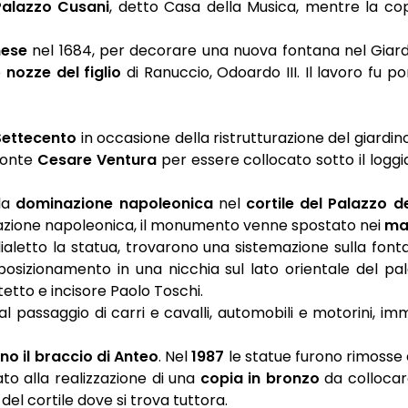
 Palazzo Cusani
, detto Casa della Musica, mentre la co
nese
nel 1684, per decorare una nuova fontana nel Giardin
e
nozze del figlio
di Ranuccio, Odoardo III. Il lavoro fu 
Settecento
in occasione della ristrutturazione del giardin
conte
Cesare Ventura
per essere collocato sotto il logg
la
dominazione napoleonica
nel
cortile del Palazzo d
nazione napoleonica, il monumento venne spostato nei
mag
ialetto la statua, trovarono una sistemazione sulla fo
posizionamento in una nicchia sul lato orientale del p
tetto e incisore Paolo Toschi.
 al passaggio di carri e cavalli, automobili e motorini, i
no il braccio di Anteo
. Nel
1987
le statue furono rimosse 
ato alla realizzazione di una
copia in bronzo
da collocare
del cortile dove si trova tuttora.