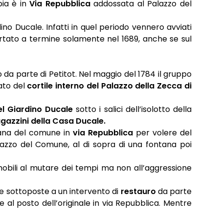
pia è in
Via Repubblica
addossata al Palazzo del
o Ducale. Infatti in quel periodo vennero avviati
portato a termine solamente nel 1689, anche se sul
o da parte di Petitot. Nel maggio del 1784 il gruppo
iato del
cortile interno del Palazzo della Zecca di
el Giardino Ducale
sotto i salici dell’isolotto della
azzini della Casa Ducale.
ntana del comune in
via Repubblica
per volere del
alazzo del Comune, al di sopra di una fontana poi
mmobili al mutare dei tempi ma non all’aggressione
e sottoposte a un intervento di
restauro
da parte
 al posto dell’originale in via Repubblica. Mentre