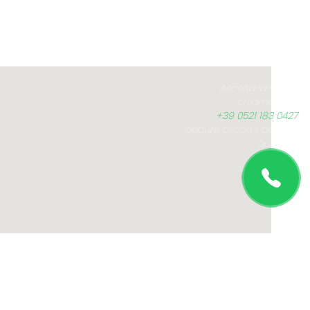
Ascolta la statua
chiamando il
+39 0521 183 0427
,
oppure clicca il bottone
qui sotto