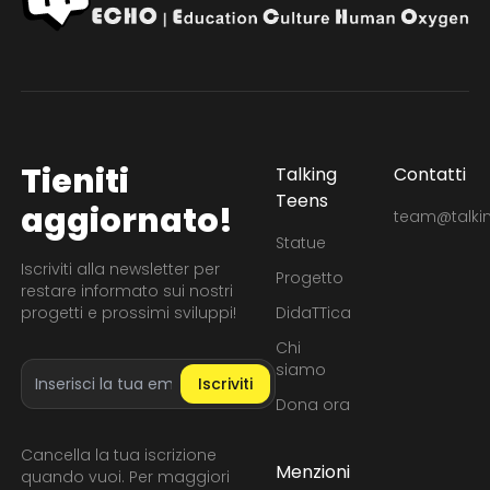
Tieniti
Talking
Contatti
Teens
aggiornato!
team@talkin
Statue
Iscriviti alla newsletter per
Progetto
restare informato sui nostri
progetti e prossimi sviluppi!
DidaTTica
Chi
Indirizzo email
siamo
Iscriviti
Dona ora
Cancella la tua iscrizione
Menzioni
quando vuoi. Per maggiori